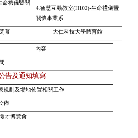
生命禮儀暨關
4.智慧互動教室(H102)-生命禮儀暨
關懷事業系
閉幕
大仁科技大學
體育館
內容
間
公告及通知填寫
總規劃及場地佈置相關工作
公佈
徵才博覽會