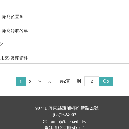
、廠商位置圖
、廠商錄取名單
公告
創未來-廠商資料
Go
>
共
2
頁
到
1
2
>>
📍
90741 屏東縣鹽埔鄉維新路20號
☎️
(08)7624002
📧
alumni@tajen.edu.tw
職涯與校友服務中心