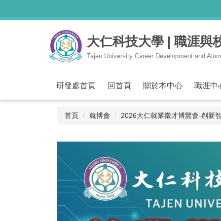
跳
到
主
大仁科技大學 | 職涯
要
內
Tajen University Career Development and Alum
容
區
研發處首頁
回首頁
關於本中心
職涯中
首頁
就博會
2026大仁就業徵才博覽會-創新