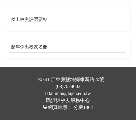
傑出校友評選要點
歷年傑出校友名冊
📍
90741 屏東縣鹽埔鄉維新路20號
☎️
(08)7624002
📧
alumni@tajen.edu.tw
職涯與校友服務中心
💻網頁維護： 分機1864