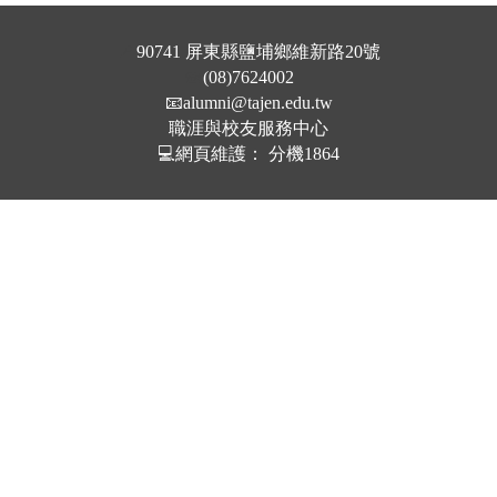
📍
90741 屏東縣鹽埔鄉維新路20號
☎️
(08)7624002
📧
alumni@tajen.edu.tw
職涯與校友服務中心
💻網頁維護： 分機1864