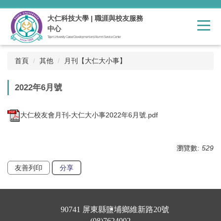
跳
到
大仁科技大學 | 職涯與校友服務
主
中心
要
Tajen University Career Development and Alumni Service Center
內
容
首頁
其他
月刊【大仁大小事】
區
2022年6月號
大仁校友會月刊-大仁大小事2022年6月號.pdf
瀏覽數:
529
友善列印
分享
📍
90741 屏東縣鹽埔鄉維新路20號
☎️
(08)7624002