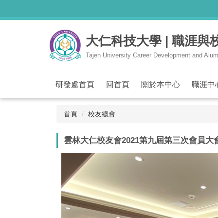
跳
到
主
大仁科技大學 | 職涯
要
內
Tajen University Career Development and Alum
容
區
研發處首頁
回首頁
關於本中心
職涯中
首頁
校友總會
雲林大仁校友會2021第九屆第三次會員大