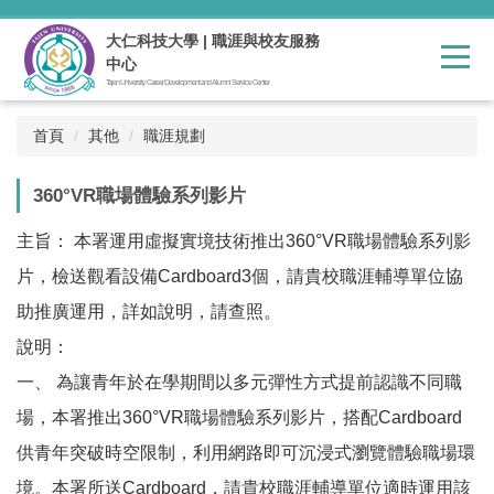
跳
到
大仁科技大學 | 職涯與校友服務
主
中心
要
Tajen University Career Development and Alumni Service Center
內
容
首頁
其他
職涯規劃
區
360°VR職場體驗系列影片
主旨： 本署運用虛擬實境技術推出360°VR職場體驗系列影
片，檢送觀看設備Cardboard3個，請貴校職涯輔導單位協
助推廣運用，詳如說明，請查照。
說明：
一、 為讓青年於在學期間以多元彈性方式提前認識不同職
場，本署推出360°VR職場體驗系列影片，搭配Cardboard
供青年突破時空限制，利用網路即可沉浸式瀏覽體驗職場環
境。本署所送Cardboard，請貴校職涯輔導單位適時運用該