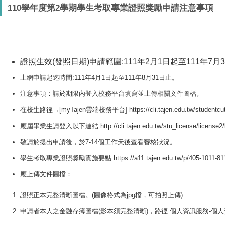
110學年度第2學期學生考取專業證照獎勵申請注意事項
證照生效(發照日期)申請範圍:
111年2月1日起至111年7
上網申請起迄時間:111年4月1日起至111年8月31日止。
注意事項：請於期限內登入校務平台填寫並上傳相關文件圖檔。
在校生路徑→[myTajen雲端校務平台]
https://cli.tajen.edu.tw/
studentcu
應屆畢業生請登入以下連結
http://cli.tajen.edu.tw/stu_
license/license2/
敬請於提出申請後，於7-14個工作天後查看審核狀況。
學生考取專業證照獎勵實施要點
https://a11.
tajen.edu.tw/p/405-1011-81
應上傳文件圖檔：
證照正本完整清晰圖檔。(圖像格式為jpg檔，可拍照上傳)
申請者本人之金融存簿圖檔(影本須完整清晰)，路徑:
個人資訊服務-個人