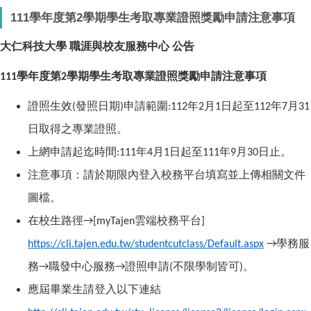
111學年度第2學期學生考取專業證照獎勵申請注意事項
大仁科技大學
職涯與校友服務中心
公告
學年度第
學期學生考取專業證照獎勵申請注意事項
111
2
證照生效
發照日期
申請範圍
年
月
日起至
年
月
(
)
:112
2
1
112
7
31
日取得之專業證照。
上網申請起迄時間
年
月
日起至
年
月
日止。
:111
4
1
111
9
30
注意事項：請於期限內登入校務平台填寫並上傳相關文件
圖檔。
在校生路徑
雲端校務平台
→[myTajen
]
學務服
https://cli.tajen.edu.tw/studentcutclass/Default.aspx
→
務
職發中心服務
證照申請
不限學制皆可
。
→
→
(
)
應屆畢業生請登入以下連結