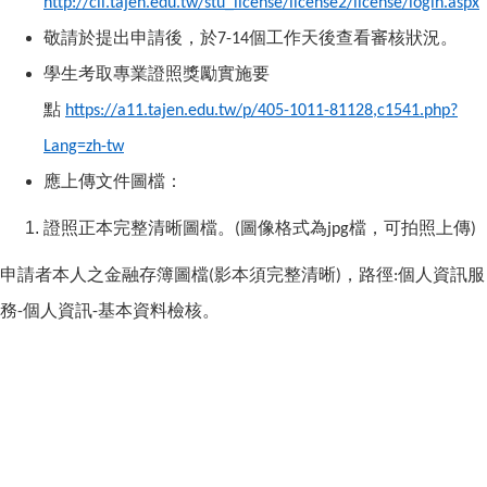
http://cli.tajen.edu.tw/stu_license/license2/license/login.aspx
敬請於提出申請後，於
個工作天後查看審核狀況。
7-14
學生考取專業證照獎勵實施要
點
https://a11.tajen.edu.tw/p/405-1011-81128,c1541.php?
Lang=zh-tw
應上傳文件圖檔：
證照正本完整清晰圖檔。
圖像格式為
檔，可拍照上傳
(
jpg
)
申請者本人之金融存簿圖檔
影本須完整清晰
，路徑
個人資訊服
(
)
:
務
個人資訊
基本資料檢核。
-
-